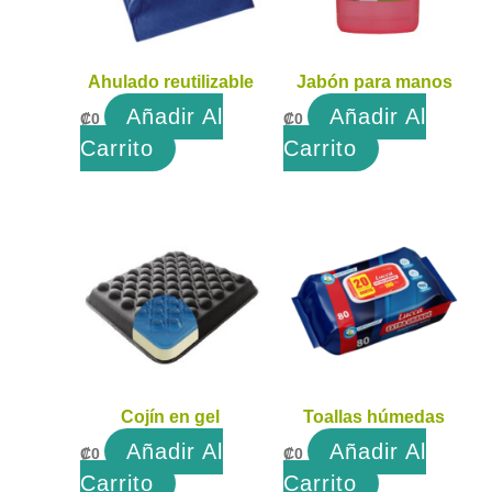
Ahulado reutilizable
Jabón para manos
Añadir Al
Añadir Al
₡
0
₡
0
Carrito
Carrito
Cojín en gel
Toallas húmedas
Añadir Al
Añadir Al
₡
0
₡
0
Carrito
Carrito