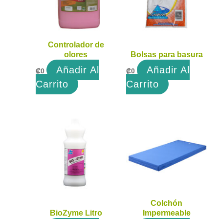
Controlador de
olores
Bolsas para basura
Añadir Al
Añadir Al
₡
0
₡
0
Carrito
Carrito
Colchón
BioZyme Litro
Impermeable