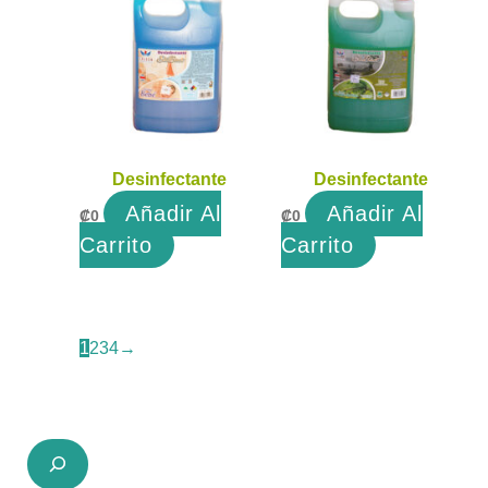
Desinfectante
Desinfectante
Añadir Al
Añadir Al
₡
0
₡
0
Carrito
Carrito
1
2
3
4
→