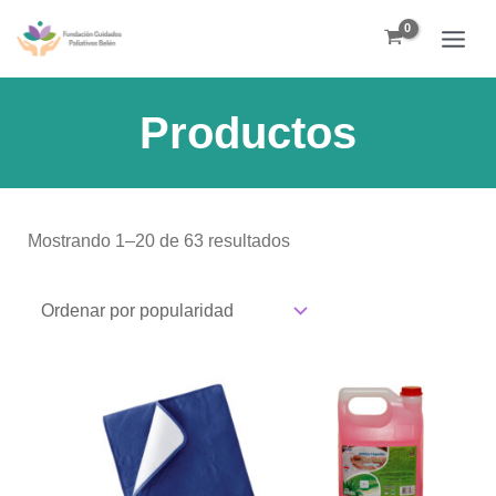
Ir
Ordenado
B
Main
al
por
u
Men
contenido
popularidad
s
Productos
c
a
r
Mostrando 1–20 de 63 resultados