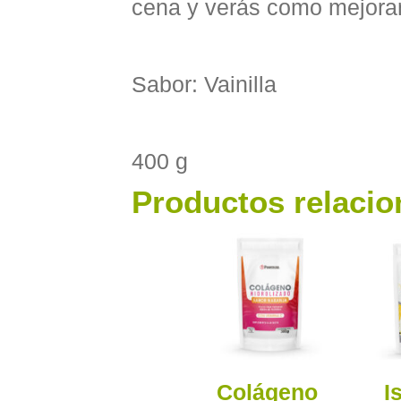
cena y verás como mejoran
Sabor: Vainilla
400 g
Productos relaci
Colágeno
I