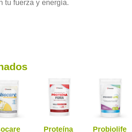
 tu fuerza y energía.
onados
socare
Proteína
Probiolife