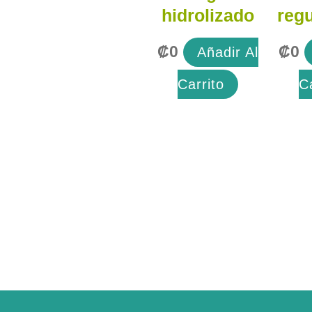
hidrolizado
regu
₡
0
₡
0
Añadir Al
Carrito
C
Facebook
Instagram
WhatsApp
Mail