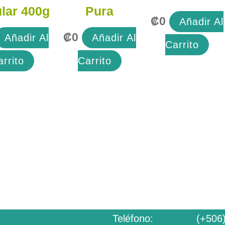
lar 400g
Pura
₡
0
Añadir Al
₡
0
Añadir Al
Añadir Al
Carrito
arrito
Carrito
Teléfono:
(+5