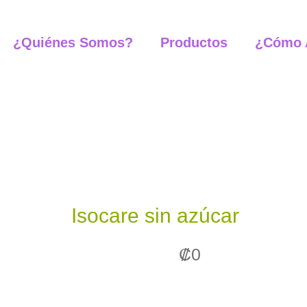
Isocare
¿Quiénes Somos?
Productos
¿Cómo 
sin
azúcar
cantidad
Isocare sin azúcar
₡
0