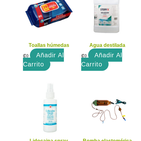
Toallas húmedas
Agua destilada
Añadir Al
Añadir Al
₡
0
₡
0
Carrito
Carrito
Lidocaina spray
Bomba elastomérica