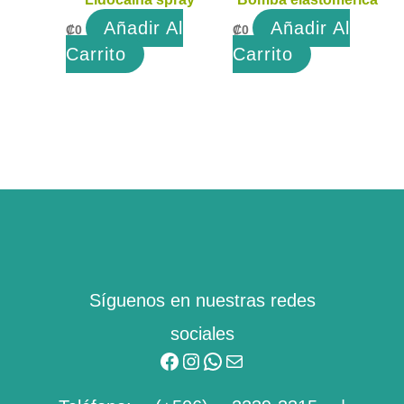
Añadir Al
Añadir Al
₡
0
₡
0
Carrito
Carrito
Facebook
Instagram
WhatsApp
Mail
Síguenos en nuestras redes
sociales