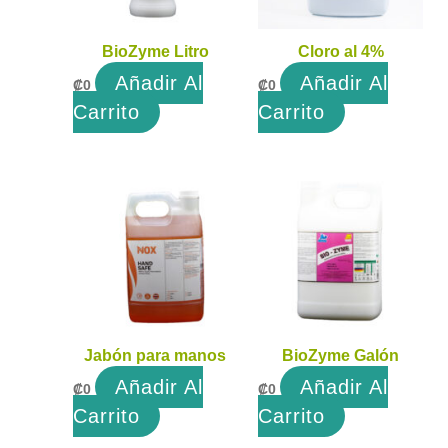
BioZyme Litro
Cloro al 4%
Añadir Al
Añadir Al
₡
0
₡
0
Carrito
Carrito
Jabón para manos
BioZyme Galón
Añadir Al
Añadir Al
₡
0
₡
0
Carrito
Carrito