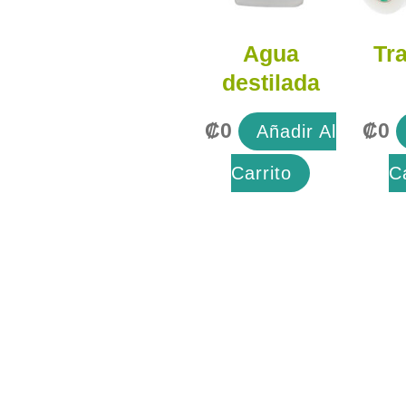
Agua
Tr
destilada
₡
0
₡
0
Añadir Al
Carrito
C