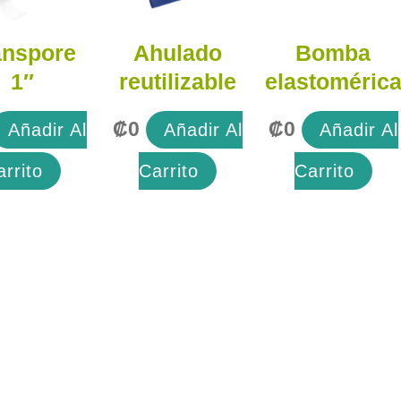
anspore
Ahulado
Bomba
1″
reutilizable
elastoméric
₡
0
₡
0
Añadir Al
Añadir Al
Añadir Al
arrito
Carrito
Carrito