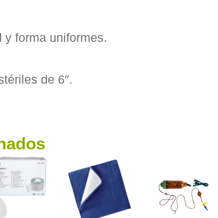
d y forma uniformes.
ériles de 6″.
onados