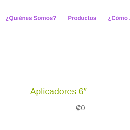
Aplicadores
¿Quiénes Somos?
Productos
¿Cómo 
6"
cantidad
Aplicadores 6″
₡
0