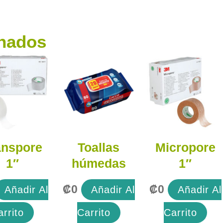
onados
anspore
Toallas
Micropore
1″
húmedas
1″
₡
0
₡
0
Añadir Al
Añadir Al
Añadir Al
arrito
Carrito
Carrito