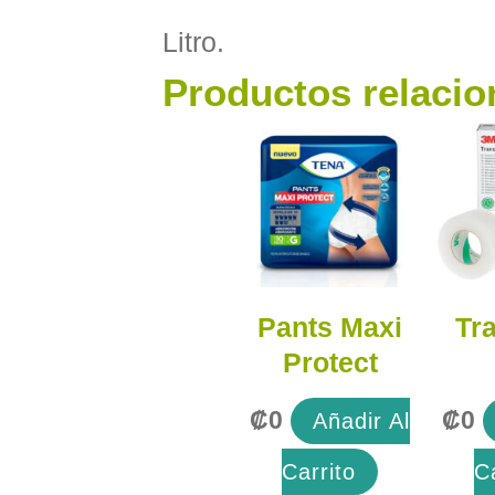
Litro.
Productos relaci
Pants Maxi
Tr
Protect
₡
0
₡
0
Añadir Al
Carrito
C