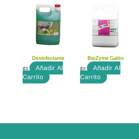
Desinfectante
BioZyme Galón
Añadir Al
Añadir Al
₡
0
₡
0
Carrito
Carrito
Facebook
Instagram
WhatsApp
Mail