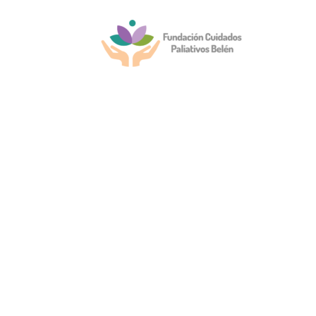
Ir
al
contenido