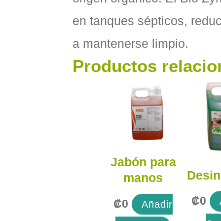
en tanques sépticos, reduc
a mantenerse limpio.
Productos relaci
Jabón para
Desin
manos
₡
0
₡
0
Añadir