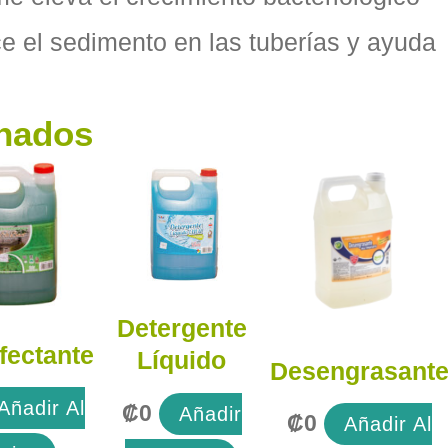
e el sedimento en las tuberías y ayuda
onados
Detergente
fectante
Líquido
Desengrasant
Añadir Al
₡
0
Añadir
₡
0
Añadir Al