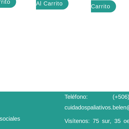
rito
Al Carrito
Carrito
Teléfono:
(+5
cuidadospaliativos.bele
sociales
Visítenos: 75 sur, 35 o