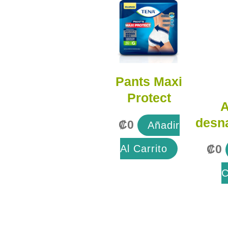
Pants Maxi
Protect
A
desna
₡
0
Añadir
Al Carrito
₡
0
C