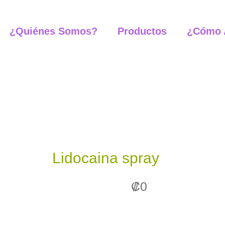
Lidocaina
¿Quiénes Somos?
Productos
¿Cómo 
spray
cantidad
Lidocaina spray
₡
0