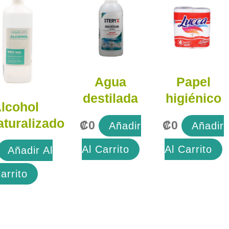
Agua
Papel
destilada
higiénico
lcohol
turalizado
₡
0
₡
0
Añadir
Añadir
Al Carrito
Al Carrito
Añadir Al
arrito