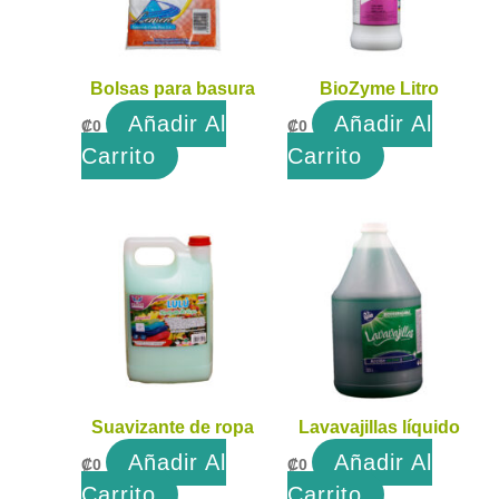
Bolsas para basura
BioZyme Litro
Añadir Al
Añadir Al
₡
0
₡
0
Carrito
Carrito
Suavizante de ropa
Lavavajillas líquido
Añadir Al
Añadir Al
₡
0
₡
0
Carrito
Carrito